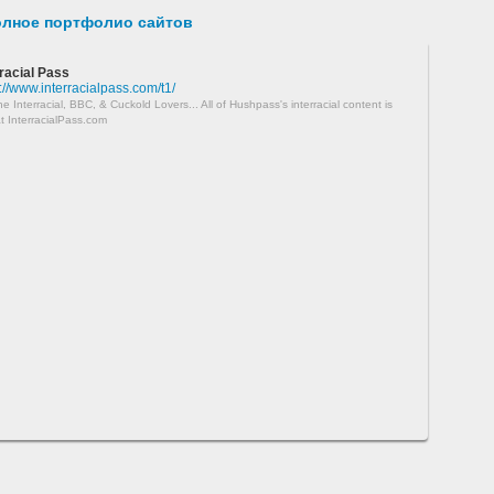
олное портфолио сайтов
rracial Pass
://www.interracialpass.com/t1/
e Interracial, BBC, & Cuckold Lovers... All of Hushpass's interracial content is
t InterracialPass.com