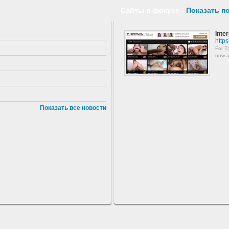
Сайты в фокусе -
Показать п
Inte
https
For Th
now a
Показать все новости