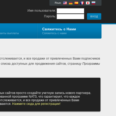
Язык:
Имя пользователя:
Пароль:
Свяжитесь с Нами
ианты выплаты
Свяжитесь с нами
отслеживается, и все продажи от привлеченных Вами подписчиков
списка доступных для продвижения сайтов, страницу
Программы
х сайтов просто создайте учетную запись нового партнера.
анной программе NATS, что гарантирует, что каждое
отслеживается, и все продажи от привлеченных Вами
иваются.
Нажмите сюда для регистрации!