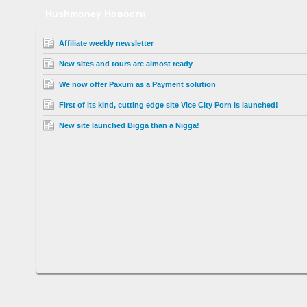
Hushmoney Новости
Affiliate weekly newsletter
New sites and tours are almost ready
We now offer Paxum as a Payment solution
First of its kind, cutting edge site Vice City Porn is launched!
New site launched Bigga than a Nigga!