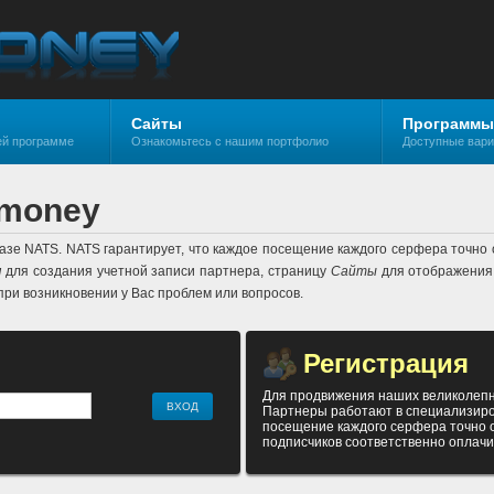
Сайты
Программы
ей программе
Ознакомьтесь с нашим портфолио
Доступные вар
hmoney
зе NATS. NATS гарантирует, что каждое посещение каждого серфера точно 
я
для создания учетной записи партнера, страницу
Сайты
для отображения 
при возникновении у Вас проблем или вопросов.
Регистрация
Для продвижения наших великолепны
Партнеры работают в специализиров
посещение каждого серфера точно 
подписчиков соответственно оплач