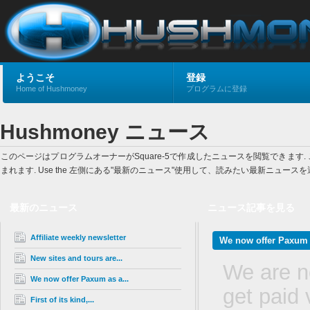
ようこそ
登録
Home of Hushmoney
プログラムに登録
Hushmoney ニュース
このページはプログラムオーナーがSquare-5で作成したニュースを閲覧でき
まれます. Use the 左側にある"最新のニュース"使用して、読みたい最新ニュ
最新のニュース
ニュース記事を見る
Affiliate weekly newsletter
We now offer Paxum 
New sites and tours are...
We are n
We now offer Paxum as a...
get paid
First of its kind,...