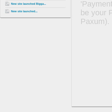
'Payment 
New site launched Bigga...
be your P
New site launched...
Paxum).